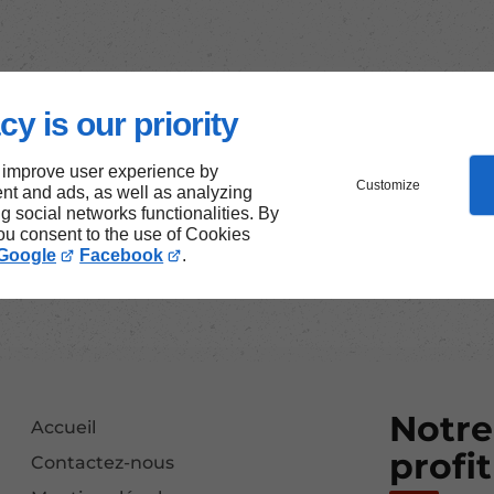
cy is our priority
 improve user experience by
Customize
nt and ads, as well as analyzing
ng social networks functionalities. By
you consent to the use of Cookies
Google
Facebook
.
Notre
Accueil
profit
Contactez-nous