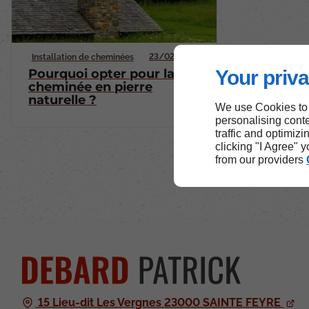
23/02/2026
Installation de cheminées
Your priva
Pourquoi opter pour la
cheminée en pierre
naturelle ?
We use Cookies to
personalising conte
traffic and optimizi
clicking "I Agree" 
from our providers
15 Lieu-dit Les Vergnes
23000
SAINTE FEYRE