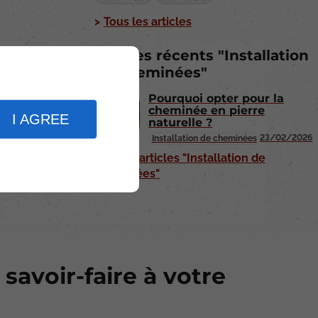
Tous les articles
Articles récents "Installation
de cheminées"
Pourquoi opter pour la
cheminée en pierre
I AGREE
naturelle ?
23/02/2026
Installation de cheminées
Plus d'articles "Installation de
cheminées"
 savoir-faire à votre